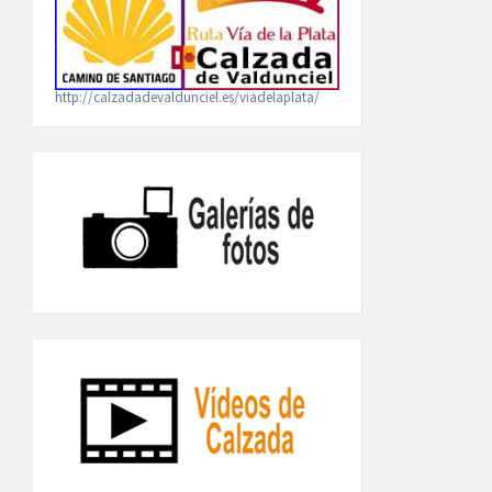
http://calzadadevaldunciel.es/viadelaplata/