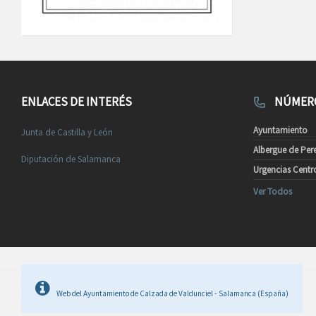
ENLACES DE INTERÉS
NÚMERO
Ayuntamiento
Junta de Castilla y León
Albergue de Per
Diputación de Salamanca
Urgencias Centr
Ver Todos
Web del Ayuntamiento de Calzada de Valdunciel - Salamanca (España)