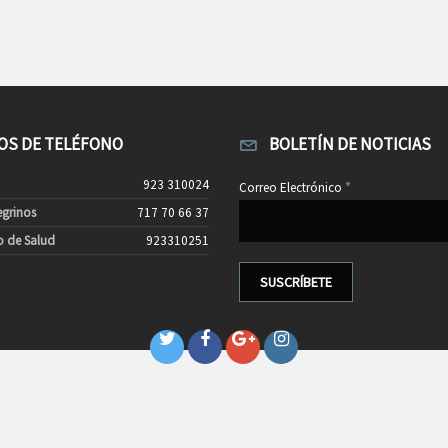
S DE TELÉFONO
BOLETÍN DE NOTICIAS
923 310024
Correo Electrónico
*
egrinos
717 70 66 37
o de Salud
923310251