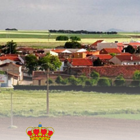
Warning
: preg_match(): Unknown modifier '-' in
/srv/vhost/calzadadeva
line
776
Warning
: preg_match(): Unknown modifier '-' in
/srv/vhost/calzadadeva
line
776
Warning
: preg_match(): Unknown modifier '-' in
/srv/vhost/calzadadeva
line
776
Warning
: preg_match(): Unknown modifier '-' in
/srv/vhost/calzadadeva
line
776
Warning
: preg_match(): Unknown modifier '-' in
/srv/vhost/calzadadeva
line
776
Warning
: preg_match(): Unknown modifier '-' in
/srv/vhost/calzadadeva
line
776
Warning
: preg_match(): Unknown modifier '-' in
/srv/vhost/calzadadeva
line
776
Warning
: preg_match(): Unknown modifier '-' in
/srv/vhost/calzadadeva
line
776