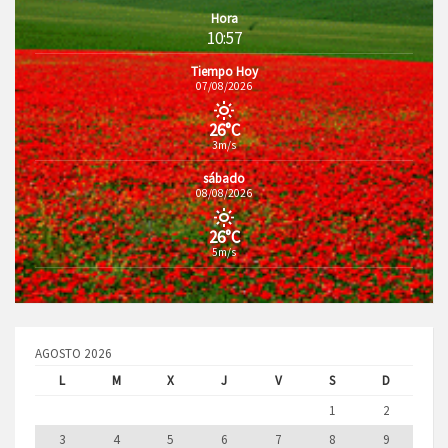
Hora
10:57
Tiempo Hoy
07/08/2026
26°C
3m/s
sábado
08/08/2026
26°C
5m/s
AGOSTO 2026
L
M
X
J
V
S
D
1
2
3
4
5
6
7
8
9