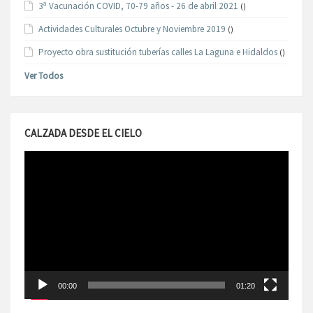
3ª Vacunación COVID, 70-79 años - 26 de abril 2021
()
Actividades Culturales Octubre y Noviembre 2019
()
Proyecto obra sustitución tuberías calles La Laguna e Hidaldos
()
Ver Todos
CALZADA DESDE EL CIELO
Reproductor
de
vídeo
00:00
01:20