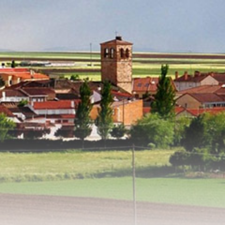
Warning
: preg_match(): Unknown modifier '-' in
/srv/vhost/calzadadevaldunciel.es/home/html/wp-
content/plugins/redux-framework/redux-
core/inc/extensions/metaboxes/class-redux-extension-metaboxes.php
on line
776
Warning
: preg_match(): Unknown modifier '-' in
/srv/vhost/calzadadevaldunciel.es/home/html/wp-
content/plugins/redux-framework/redux-
core/inc/extensions/metaboxes/class-redux-extension-metaboxes.php
on line
776
Warning
: preg_match(): Unknown modifier '-' in
/srv/vhost/calzadadevaldunciel.es/home/html/wp-
content/plugins/redux-framework/redux-
core/inc/extensions/metaboxes/class-redux-extension-metaboxes.php
on line
776
Warning
: preg_match(): Unknown modifier '-' in
/srv/vhost/calzadadevaldunciel.es/home/html/wp-
content/plugins/redux-framework/redux-
core/inc/extensions/metaboxes/class-redux-extension-metaboxes.php
on line
776
Warning
: preg_match(): Unknown modifier '-' in
/srv/vhost/calzadadevaldunciel.es/home/html/wp-
content/plugins/redux-framework/redux-
core/inc/extensions/metaboxes/class-redux-extension-metaboxes.php
on line
776